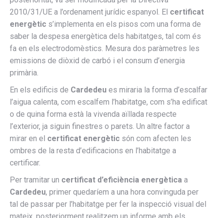
2010/31/UE a l’ordenament jurídic espanyol. El
certificat
energètic
s’implementa en els pisos com una forma de
saber la despesa energètica dels habitatges, tal com és
fa en els electrodomèstics. Mesura dos paràmetres les
emissions de diòxid de carbó i el consum d’energia
primària.
En els edificis de
Cardedeu
es miraria la forma d’escalfar
l’aigua calenta, com escalfem l’habitatge, com s’ha edificat
o de quina forma està la vivenda aïllada respecte
l’exterior, ja siguin finestres o parets. Un altre factor a
mirar en el
certificat energètic
són com afecten les
ombres de la resta d’edificacions en l’habitatge a
certificar.
Per tramitar un
certificat d’eficiència energètica
a
Cardedeu
, primer quedaríem a una hora convinguda per
tal de passar per l’habitatge per fer la inspecció visual del
mateix, posteriorment realitzem un informe amb els