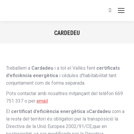
Buscar:
CARDEDEU
Estás aquí:
Treballem a
Cardadeu
i a tot el Vallès fent
certificats
d’eficiència energètica
i cèdules d’habitabilitat tant
conjuntament com de forma separada.
Pots contactar amb nosaltres mitjançant del telèfon 669
751 337 o per
email
.
El
certificat d’eficiència energètica
a
Cardadeu
com a
la resta del territori és obligatori per la transposició la
Directiva de la Unió Europea 2002/91/CE,que en
posterioritat, va ser modificada per la Directiva