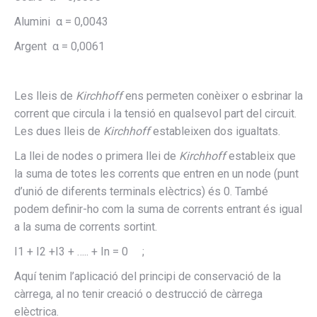
Alumini α = 0,0043
Argent α = 0,0061
Les lleis de
Kirchhoff
ens permeten conèixer o esbrinar la
corrent que circula i la tensió en qualsevol part del circuit.
Les dues lleis de
Kirchhoff
estableixen dos igualtats.
La llei de nodes o primera llei de
Kirchhoff
estableix que
la suma de totes les corrents que entren en un node (punt
d’unió de diferents terminals elèctrics) és 0. També
podem definir-ho com la suma de corrents entrant és igual
a la suma de corrents sortint.
I1 + I2 +I3 + ….. + In = 0 ;
Aquí tenim l’aplicació del principi de conservació de la
càrrega, al no tenir creació o destrucció de càrrega
elèctrica.