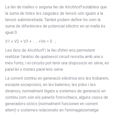
La llei de malles o segona llei de
Kirchhoff
estableix que
la suma de totes les caigudes de tensió són iguals a la
tensió subministrada. També podem definir-ho com la
suma de diferències de potencial elèctric en un malla és
igual 0.
V1 + V2 + V3 + …… +Vn = 0 ;
Les lleis de
Kirchhoff
i la llei d’ohm ens permetent
realitzar l’anàlisi de qualsevol circuit resistiu amb una o
més fonts, i el circuits pot tenir una disposició en sèrie, en
paral·lel o mixtes paral·lels-sèrie.
La corrent continu en generació elèctrica ens les trobarem,
excepte excepcions, en les bateries, les piles i les
dinamos, normalment lligats a sistemes de generació en
continu com són els panells fotovoltaics, alguns casos de
generadors eòlics (normalment funcionen en corrent
altern) o sistemes relacionats en l’emmagatzematge