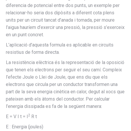
diferencia de potencial entre dos punts, un exemple per
relacionar-ho seria dos dipòsits a diferent cota plens
units per un circuit tancat d’anada i tornada, per moure
l’aigua hauríem d’exercir una pressió, la pressió s’exerceix
en un punt concret.
L’aplicació d’aquesta formula es aplicable en circuits
resistius de forma directa.
La resistència elèctrica és la representació de la oposició
que tenen els electrons per seguir el seu camí. Compleix
l’efecte Joule o Llei de Joule, que ens diu que els
electrons que circula per un conductor transformen una
part de la seva energia cinètica en calor, degut al xocs que
pateixen amb els àtoms del conductor. Per calcular
l’energia dissipada es fa de la següent manera:
2
E = V I t = I
R t
E : Energia (joules)