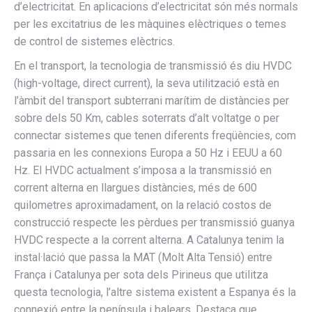
d’electricitat. En aplicacions d’electricitat són més normals
per les excitatrius de les màquines elèctriques o temes
de control de sistemes elèctrics.
En el transport, la tecnologia de transmissió és diu HVDC
(high-voltage, direct current), la seva utilització està en
l’àmbit del transport subterrani marítim de distàncies per
sobre dels 50 Km, cables soterrats d’alt voltatge o per
connectar sistemes que tenen diferents freqüències, com
passaria en les connexions Europa a 50 Hz i EEUU a 60
Hz. El HVDC actualment s’imposa a la transmissió en
corrent alterna en llargues distàncies, més de 600
quilometres aproximadament, on la relació costos de
construcció respecte les pèrdues per transmissió guanya
HVDC respecte a la corrent alterna. A Catalunya tenim la
instal·lació que passa la MAT (Molt Alta Tensió) entre
França i Catalunya per sota dels Pirineus que utilitza
questa tecnologia, l’altre sistema existent a Espanya és la
connexió entre la península i balears. Destaca que