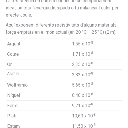
La resistència en corrent continu té un comportament
ideal, on tota l’energia dissipada o fa mitjançant calor per
efecte Joule.
Aquí exposem diferents resistivitats d’alguns materials
força emprats en el mon actual (en 20 °C – 25 °C) (Ω·m):
-8
Argent
1,55 x 10
-8
Coure
1,71 x 10
-8
Or
2,35 x 10
Alumini
-8
2,82 x 10
-8
Wolframio
5,65 x 10
-8
Níquel
6,40 x 10
-8
Ferro
9,71 x 10
-8
Platí
10,60 x 10
-8
Estany
11,50 x 10