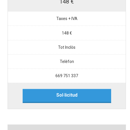
148 €
Taxes + IVA
148 €
Tot Inclòs
Telèfon
669 751 337
Sol·licitud