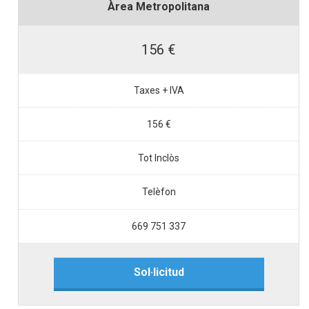
Àrea Metropolitana
156 €
Taxes + IVA
156 €
Tot Inclòs
Telèfon
669 751 337
Sol·licitud