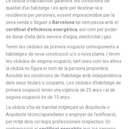
La cèdula d’habitabilitat garanteix les condicions de
qualitat d’un habitatge i és apte per destinar-la a
residència per persones, essent imprescindible per la
seva venda o lloguer a
Barcelona
tal com passa amb el
certificat d’eficiència energètica
, així com per poder-
se donar d’alta dels serveis d’aigua, electricitat i gas.
Tenim les cèdules de primera ocupació corresponents a
habitatges de nova construcció u/o o nova planta. I tenim
les cèdules de segona ocupació, tant unes com les altres
la cèdula no figura el nom de la persona propietària.
Acredita les condicions de l’habitatge amb independència
dels seus titulars o ocupants. Les cèdules d’habitatge de
primera ocupació tenen una vigència de 25 anys i al de
segona ocupació és de 15 anys.
La cèdula s’ha de tramitat mitjançant un Arquitecte o
Arquitecte tècnic/aparellador o enginyer de l’edificació,
per mitjà dels col·legis professionals respectius. En
contraposició al
certificat energètic
que les carreres