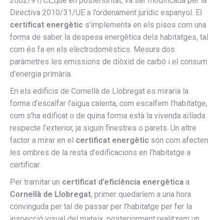
2002/91/CE,que en posterioritat, va ser modificada per la
Directiva 2010/31/UE a l’ordenament jurídic espanyol. El
certificat energètic
s’implementa en els pisos com una
forma de saber la despesa energètica dels habitatges, tal
com és fa en els electrodomèstics. Mesura dos
paràmetres les emissions de diòxid de carbó i el consum
d’energia primària.
En els edificis de Cornellà de Llobregat es miraria la
forma d’escalfar l’aigua calenta, com escalfem l’habitatge,
com s’ha edificat o de quina forma està la vivenda aïllada
respecte l’exterior, ja siguin finestres o parets. Un altre
factor a mirar en el
certificat energètic
són com afecten
les ombres de la resta d’edificacions en l’habitatge a
certificar.
Per tramitar un
certificat d’eficiència energètica
a
Cornellà de Llobregat
, primer quedaríem a una hora
convinguda per tal de passar per l’habitatge per fer la
inspecció visual del mateix, posteriorment realitzem un