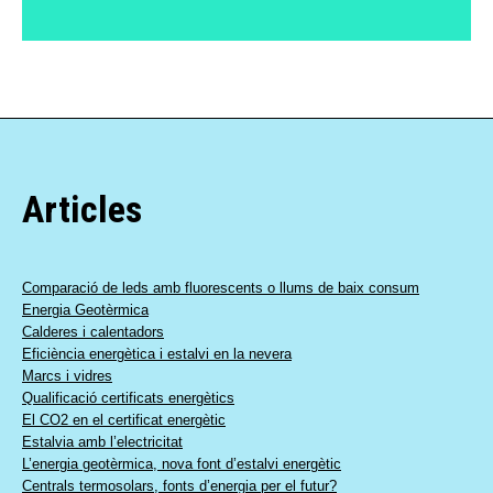
Articles
Comparació de leds amb fluorescents o llums de baix consum
Energia Geotèrmica
Calderes i calentadors
Eficiència energètica i estalvi en la nevera
Marcs i vidres
Qualificació certificats energètics
El CO2 en el certificat energètic
Estalvia amb l’electricitat
L’energia geotèrmica, nova font d’estalvi energètic
Centrals termosolars, fonts d’energia per el futur?