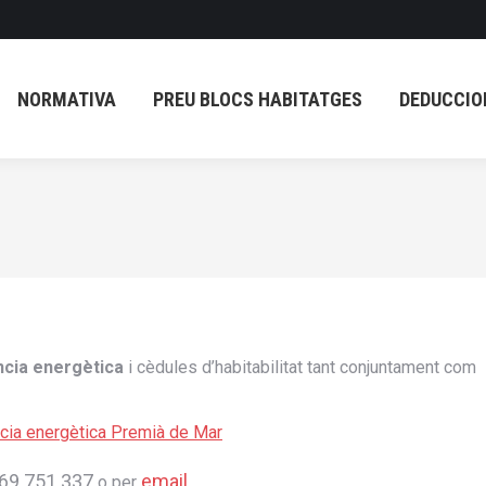
E
ARTICLES
NORMATIVA
PREU BLOCS HABITAT
NORMATIVA
PREU BLOCS HABITATGES
DEDUCCION
ència energètica
i cèdules d’habitabilitat tant conjuntament com
69 751 337
email
o per
.