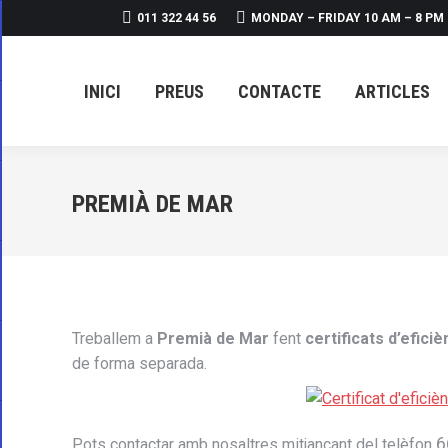
011 322 44 56
MONDAY – FRIDAY 10 AM – 8 PM
INICI
PREUS
CONTACT
INICI
PREUS
CONTACTE
ARTICLES
PREMIÀ DE MAR
Treballem a
Premià de Mar
fent
certificats d’efici
de forma separada.
6
Pots contactar amb nosaltres mitjançant del telèfon