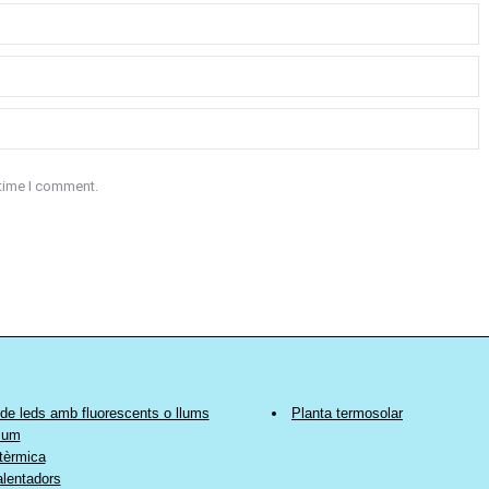
 time I comment.
de leds amb fluorescents o llums
Planta termosolar
sum
tèrmica
alentadors