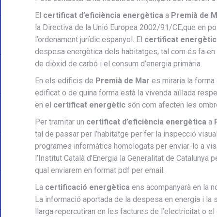
El
certificat d’eficiència energètica
a
Premià de M
la Directiva de la Unió Europea 2002/91/CE,que en pos
l’ordenament jurídic espanyol. El
certificat energètic
despesa energètica dels habitatges, tal com és fa e
de diòxid de carbó i el consum d’energia primària.
En els edificis de
Premià de Mar
es miraria la forma 
edificat o de quina forma està la vivenda aïllada respect
en el
certificat energètic
són com afecten les ombres 
Per tramitar un
certificat d’eficiència energètica
a
tal de passar per l’habitatge per fer la inspecció vis
programes informàtics homologats per enviar-lo a visar
l’Institut Català d’Energia la Generalitat de Catalunya p
qual enviarem en format pdf per email.
La
certificació energètica
ens acompanyarà en la nos
La informació aportada de la despesa en energia i la 
llarga repercutiran en les factures de l’electricitat o e