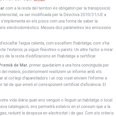
ar
com a la resta del territori és obligatori per la transposició
terioritat, va ser modificada per la Directiva 2010/31/UE a
s’implementa en els pisos com una forma de saber la
n els electrodomèstics. Mesura dos paràmetres les emissions
d’escalfar l’aigua calenta, com escalfem l’habitatge, com s’ha
e l’exterior, ja siguin finestres o parets. Un altre factor a mirar
de la resta d’edificacions en l’habitatge a certificar.
Premià de Mar
, primer quedaríem a una hora convinguda per
ual del mateix, posteriorment realitzem un informe amb els
 al col·legi d’aparelladors i un cop visat enviem l’informe a
er tal de que emeti el corresponent certificat d’eficiència. El
tre vida diària quan ens venguin o lloguin un habitatge o local.
seva catalogació, ens permetrà estalvis en el consum que a la
l gas, reduint la despesa en electricitat i de gas. Com els criteris