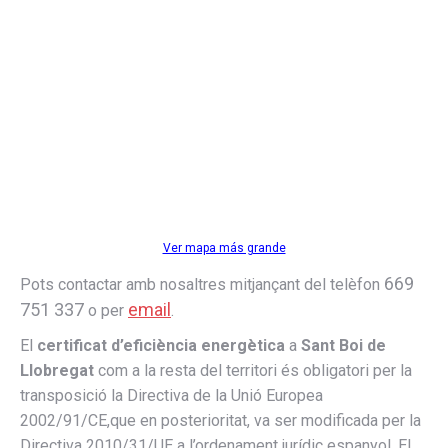
Ver mapa más grande
669
Pots contactar amb nosaltres mitjançant del telèfon
751 337
email
o per
.
El
certificat d’eficiència energètica
a
Sant Boi de
Llobregat
com a la resta del territori és obligatori per la
transposició la Directiva de la Unió Europea
2002/91/CE,que en posterioritat, va ser modificada per la
Directiva 2010/31/UE a l’ordenament jurídic espanyol. El